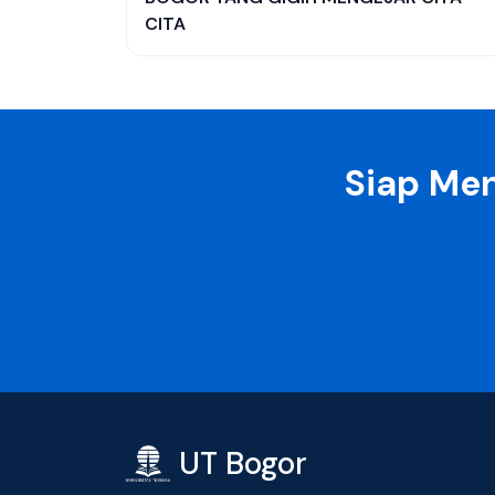
CITA
Siap Men
UT Bogor