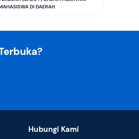
MAHASISWA DI DAERAH
 Terbuka?
Hubungi Kami