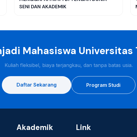
SENI DAN AKADEMIK
jadi Mahasiswa Universitas
Kuliah fleksibel, biaya terjangkau, dan tanpa batas usia.
Daftar Sekarang
Program Studi
Akademik
Link